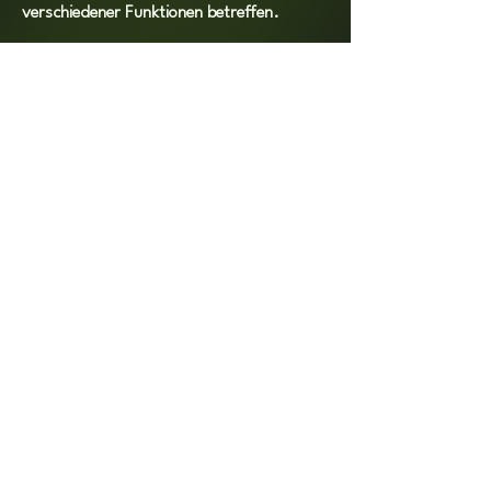
verschiedener Funktionen betreffen.
Die Ursache für eine Hirnblutung ist häufig
eine chronische arterielle Hypertonie
(Bluthochdruck), die die Gefäße schädigt
und sie ihre Elastizität verlieren lässt und
dadurch zum Reißen bzw. Platzen neigt.
Das austretende Blut verdrängt dann
Gewebe und mit zunehmenden Druck
kommt es auch hier zu einem
Gewebsuntergang.
Fotos: London_England – Fotolia.com
Kontakt
Birgit Brinkmann / Andrea Dietz
Broner Platz 4
88250 Weingarten