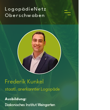
LogopädieNetz
Oberschwaben
Frederik Kunkel
staatl. anerkannter Logopäde
Ausbildung:
Diakonisches Institut Weingarten