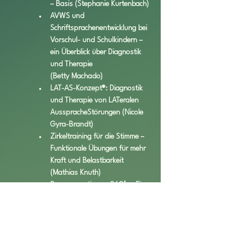
– Basis (Stephanie Kurtenbach)
AVWS und 
Schriftsprachenentwicklung bei 
Vorschul- und Schulkindern – 
ein Überblick über Diagnostik 
und Therapie 
(Betty Machado)
LAT-AS-Konzept®: Diagnostik 
und Therapie von LATeralen 
AusspracheStörungen (Nicole 
Gyra-Brandt)
Zirkeltraining für die Stimme – 
Funktionale Übungen für mehr 
Kraft und Belastbarkeit 
(Mathias Knuth)
Dysgrammatismus 360°  – Ein 
komplexes Störungsbild 
verstehen und spielend leicht 
behandeln (Ann-Kathrin 