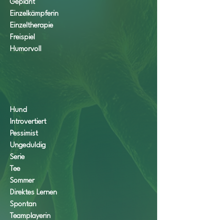
Geplant
Einzelkämpferin
Einzeltherapie
Freispiel
Humorvoll
Hund
Introvertiert
Pessimist
Ungeduldig
Serie
Tee
Sommer
Direktes Lernen
Spontan
Teamplayerin